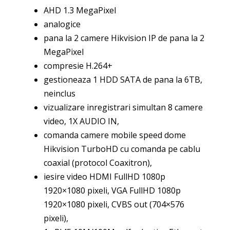
AHD 1.3 MegaPixel
analogice
pana la 2 camere Hikvision IP de pana la 2
MegaPixel
compresie H.264+
gestioneaza 1 HDD SATA de pana la 6TB,
neinclus
vizualizare inregistrari simultan 8 camere
video, 1X AUDIO IN,
comanda camere mobile speed dome
Hikvision TurboHD cu comanda pe cablu
coaxial (protocol Coaxitron),
iesire video HDMI FullHD 1080p
1920×1080 pixeli, VGA FullHD 1080p
1920×1080 pixeli, CVBS out (704×576
pixeli),