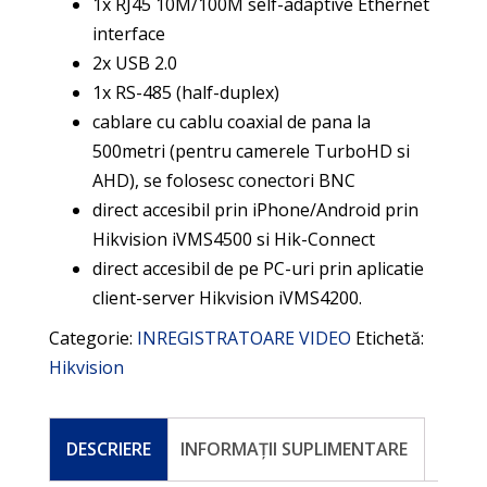
1x RJ45 10M/100M self-adaptive Ethernet
interface
2x USB 2.0
1x RS-485 (half-duplex)
cablare cu cablu coaxial de pana la
500metri (pentru camerele TurboHD si
AHD), se folosesc conectori BNC
direct accesibil prin iPhone/Android prin
Hikvision iVMS4500 si Hik-Connect
direct accesibil de pe PC-uri prin aplicatie
client-server Hikvision iVMS4200.
Categorie:
INREGISTRATOARE VIDEO
Etichetă:
Hikvision
DESCRIERE
INFORMAȚII SUPLIMENTARE