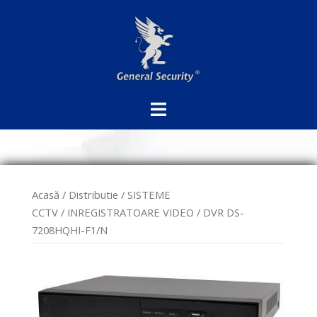
Sari
la
conținut
Acasă
/
Distributie
/
SISTEME
CCTV
/
INREGISTRATOARE VIDEO
/ DVR DS-
7208HQHI-F1/N