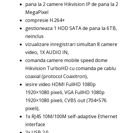
pana la 2 camere Hikvision IP de pana la 2
MegaPixel
compresie H.264+
gestioneaza 1 HDD SATA de pana la 6TB,
neinclus
vizualizare inregistrari simultan 8 camere
video, 1X AUDIO IN,
comanda camere mobile speed dome
Hikvision TurboHD cu comanda pe cablu
coaxial (protocol Coaxitron),
iesire video HDMI FullHD 1080p
1920×1080 pixeli, VGA FullHD 1080p
1920×1080 pixeli, CVBS out (704×576
pixeli),
1x RJ45 10M/100M self-adaptive Ethernet
interface
2x USB 2.0