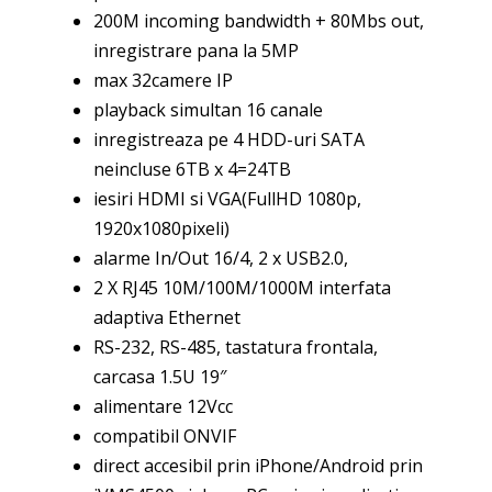
200M incoming bandwidth + 80Mbs out,
inregistrare pana la 5MP
max 32camere IP
playback simultan 16 canale
inregistreaza pe 4 HDD-uri SATA
neincluse 6TB x 4=24TB
iesiri HDMI si VGA(FullHD 1080p,
1920x1080pixeli)
alarme In/Out 16/4, 2 x USB2.0,
2 X RJ45 10M/100M/1000M interfata
adaptiva Ethernet
RS-232, RS-485, tastatura frontala,
carcasa 1.5U 19″
alimentare 12Vcc
compatibil ONVIF
direct accesibil prin iPhone/Android prin