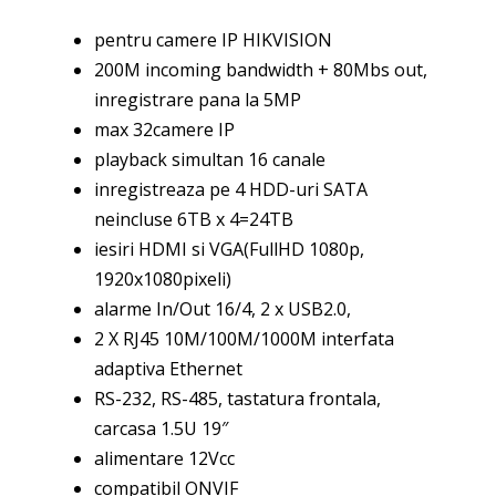
pentru camere IP HIKVISION
200M incoming bandwidth + 80Mbs out,
inregistrare pana la 5MP
max 32camere IP
playback simultan 16 canale
inregistreaza pe 4 HDD-uri SATA
neincluse 6TB x 4=24TB
iesiri HDMI si VGA(FullHD 1080p,
1920x1080pixeli)
alarme In/Out 16/4, 2 x USB2.0,
2 X RJ45 10M/100M/1000M interfata
adaptiva Ethernet
RS-232, RS-485, tastatura frontala,
carcasa 1.5U 19″
alimentare 12Vcc
compatibil ONVIF