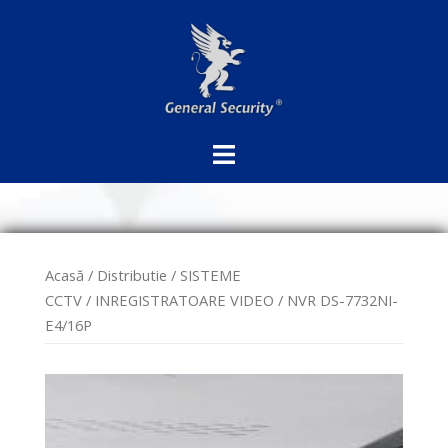
Sari
la
conținut
Acasă
/
Distributie
/
SISTEME
CCTV
/
INREGISTRATOARE VIDEO
/ NVR DS-7732NI-
E4/16P