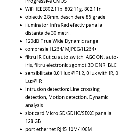
Progressive CMOS
WiFi IEEE802.11b, 802.11g, 802.11n
obiectiv 2.8mm, deschidere 86 grade
iluminator InfraRed efectiv pana la
distanta de 30 metri,
120dB True Wide Dynamic range
compresie H.264/ MJPEG/H.264+
filtru IR Cut cu auto switch, AGC ON, auto-
iris, filtru electronic zgomot 3D DNR, BLC
sensibilitate 0.01 lux @F1.2, 0 lux with IR, 0
Lux@IR
Intrusion detection: Line crossing
detection, Motion detection, Dynamic
analysis
slot card Micro SD/SDHC/SDXC pana la
128 GB
port ethernet RJ45 10M/100M