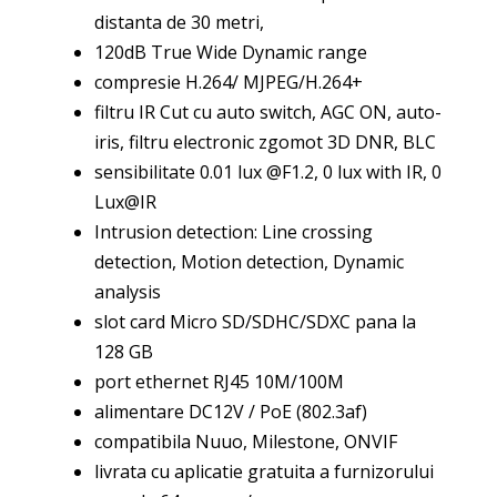
distanta de 30 metri,
120dB True Wide Dynamic range
compresie H.264/ MJPEG/H.264+
filtru IR Cut cu auto switch, AGC ON, auto-
iris, filtru electronic zgomot 3D DNR, BLC
sensibilitate 0.01 lux @F1.2, 0 lux with IR, 0
Lux@IR
Intrusion detection: Line crossing
detection, Motion detection, Dynamic
analysis
slot card Micro SD/SDHC/SDXC pana la
128 GB
port ethernet RJ45 10M/100M
alimentare DC12V / PoE (802.3af)
compatibila Nuuo, Milestone, ONVIF
livrata cu aplicatie gratuita a furnizorului