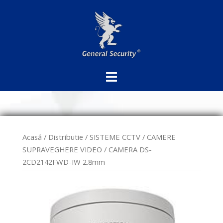
Sari
la
conținut
Acasă
/
Distributie
/
SISTEME CCTV
/
CAMERE
SUPRAVEGHERE VIDEO
/ CAMERA DS-
2CD2142FWD-IW 2.8mm