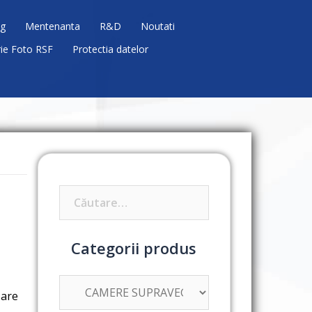
g
Mentenanta
R&D
Noutati
rie Foto RSF
Protectia datelor
Caută
după:
Categorii produs
zare