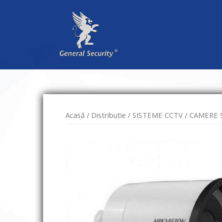
Sari
la
conținut
Acasă
/
Distributie
/
SISTEME CCTV
/
CAMERE 