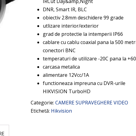
IRCut Day&amp,Night
DNR, Smart IR, BLC
obiectiv 2.8mm deschidere 99 grade
utlizare interior/exterior
grad de protectie la intemperii IP66
cablare cu cablu coaxial pana la 500 metri
conectori BNC
temperaturi de utilizare -20C pana la +6
carcasa metalica
alimentare 12Vcc/1A
functioneaza impreuna cu DVR-urile
HIKVISION TurboHD
Categorie:
CAMERE SUPRAVEGHERE VIDEO
Etichetă:
Hikvision
RE