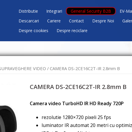
Distributie
Integrari
General Security B2B
EV-Ma
Descarcari
Cariere
Contact
Despre Noi
Gale
Despre cookies
Despre reciclare
SUPRAVEGHERE VIDEO
/ CAMERA DS-2CE16C2T-IR 2.8mm B
CAMERA DS-2CE16C2T-IR 2.8mm B
Camera video TurboHD IR HD Ready 720P
rezolutie 1280×720 pixeli 25 fps
luminator IR automat 20 metri cu optimi