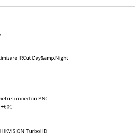
P
ptimizare IRCut Day&amp,Night
metri si conectori BNC
a +60C
e HIKVISION TurboHD