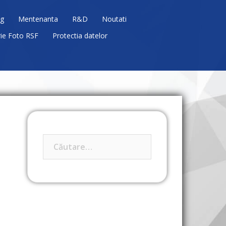
g
Mentenanta
R&D
Noutati
rie Foto RSF
Protectia datelor
Caută
după: