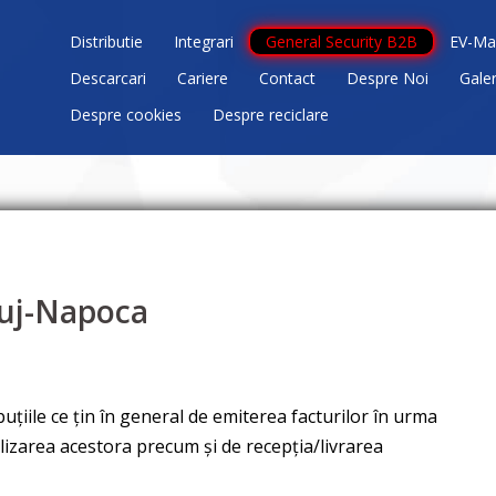
Distributie
Integrari
General Security B2B
EV-Ma
Descarcari
Cariere
Contact
Despre Noi
Gale
Despre cookies
Despre reciclare
luj-Napoca
țiile ce țin în general de emiterea facturilor în urma
ralizarea acestora precum și de recepția/livrarea