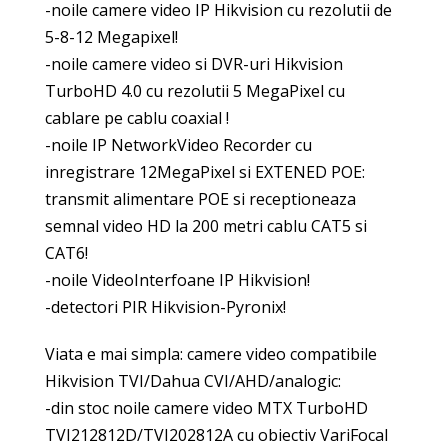
-noile camere video IP Hikvision cu rezolutii de
5-8-12 Megapixel!
-noile camere video si DVR-uri Hikvision
TurboHD 4.0 cu rezolutii 5 MegaPixel cu
cablare pe cablu coaxial !
-noile IP NetworkVideo Recorder cu
inregistrare 12MegaPixel si EXTENED POE:
transmit alimentare POE si receptioneaza
semnal video HD la 200 metri cablu CAT5 si
CAT6!
-noile VideoInterfoane IP Hikvision!
-detectori PIR Hikvision-Pyronix!
Viata e mai simpla: camere video compatibile
Hikvision TVI/Dahua CVI/AHD/analogic:
-din stoc noile camere video MTX TurboHD
TVI212812D/TVI202812A cu obiectiv VariFocal