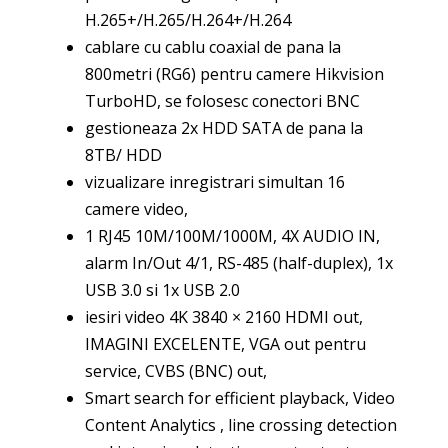
H.265+/H.265/H.264+/H.264
cablare cu cablu coaxial de pana la
800metri (RG6) pentru camere Hikvision
TurboHD, se folosesc conectori BNC
gestioneaza 2x HDD SATA de pana la
8TB/ HDD
vizualizare inregistrari simultan 16
camere video,
1 RJ45 10M/100M/1000M, 4X AUDIO IN,
alarm In/Out 4/1, RS-485 (half-duplex), 1x
USB 3.0 si 1x USB 2.0
iesiri video 4K 3840 × 2160 HDMI out,
IMAGINI EXCELENTE, VGA out pentru
service, CVBS (BNC) out,
Smart search for efficient playback, Video
Content Analytics , line crossing detection