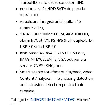
TurboHD, se folosesc conectori BNC
gestioneaza 2x HDD SATA de pana la
8TB/ HDD
vizualizare inregistrari simultan 16
camere video,
1 RJ45 10M/100M/1000M, 4X AUDIO IN,
alarm In/Out 4/1, RS-485 (half-duplex), 1x
USB 3.0 si 1x USB 2.0
iesiri video 4K 3840 × 2160 HDMI out,
IMAGINI EXCELENTE, VGA out pentru
service, CVBS (BNC) out,
Smart search for efficient playback, Video
Content Analytics , line crossing detection
and intrusion detection pentru toate
canalele.
Categorie:
INREGISTRATOARE VIDEO
Etichetă: