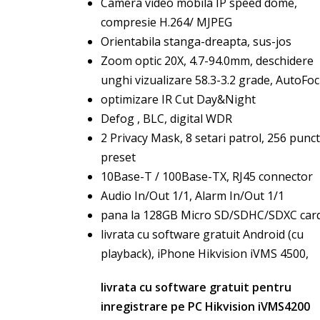
Camera video mobila IP speed dome,
compresie H.264/ MJPEG
Orientabila stanga-dreapta, sus-jos
Zoom optic 20X, 4.7-94.0mm, deschidere
unghi vizualizare 58.3-3.2 grade, AutoFo
optimizare IR Cut Day&Night
Defog , BLC, digital WDR
2 Privacy Mask, 8 setari patrol, 256 punc
preset
10Base-T / 100Base-TX, RJ45 connector
Audio In/Out 1/1, Alarm In/Out 1/1
pana la 128GB Micro SD/SDHC/SDXC card
livrata cu software gratuit Android (cu
playback), iPhone Hikvision iVMS 4500,
livrata cu software gratuit pentru
inregistrare pe PC Hikvision iVMS4200