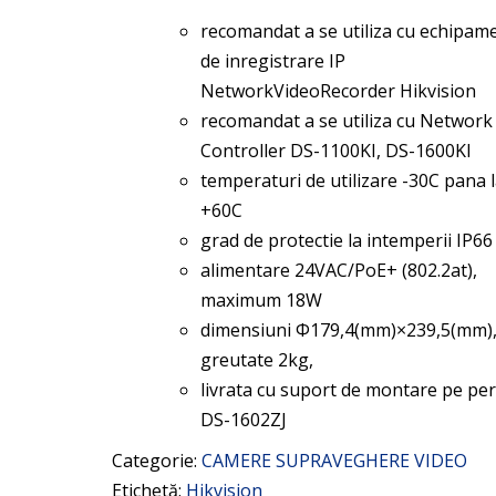
recomandat a se utiliza cu echipam
de inregistrare IP
NetworkVideoRecorder Hikvision
recomandat a se utiliza cu Network
Controller DS-1100KI, DS-1600KI
temperaturi de utilizare -30C pana 
+60C
grad de protectie la intemperii IP66
alimentare 24VAC/PoE+ (802.2at),
maximum 18W
dimensiuni Φ179,4(mm)×239,5(mm)
greutate 2kg,
livrata cu suport de montare pe pe
DS-1602ZJ
Categorie:
CAMERE SUPRAVEGHERE VIDEO
Etichetă:
Hikvision