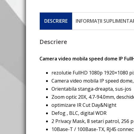
DESCRIERE
INFORMAȚII SUPLIMENTA
Descriere
Camera video mobila speed dome IP Ful
rezolutie FullHD 1080p 1920×1080 pix
Camera video mobila IP speed dome
Orientabila stanga-dreapta, sus-jos
Zoom optic 20X, 4.7-94.0mm, deschide
optimizare IR Cut Day&Night
Defog , BLC, digital WDR
2 Privacy Mask, 8 setari patrol, 256 
10Base-T / 100Base-TX, RJ45 connec