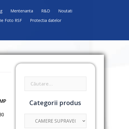
g
Mentenanta
R&D
Noutati
rie Foto RSF
Protectia datelor
Caută
după:
2MP
Categorii produs
30