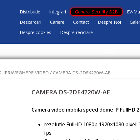
Distributie
Integrari
General Security B2B
EV-Ma
Descarcari
Cariere
Contact
Despre Noi
Gale
Despre cookies
Despre reciclare
SUPRAVEGHERE VIDEO
/ CAMERA DS-2DE4220W-AE
CAMERA DS-2DE4220W-AE
Camera video mobila speed dome IP FullHD 
rezolutie FullHD 1080p 1920×1080 pixeli 
fps