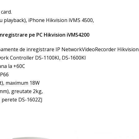
card.
cu playback), iPhone Hikvision iVMS 4500,
inregistrare pe PC Hikvision iVMS4200
ipamente de inregistrare IP NetworkVideoRecorder Hikvision
work Controller DS-1100KI, DS-1600KI
ana la +60C
IP66
at), maximum 18W
m), greutate 2kg,
e perete DS-1602ZJ