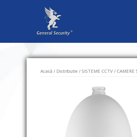
Sari
la
conținut
Acasă
/
Distributie
/
SISTEME CCTV
/
CAMERE 