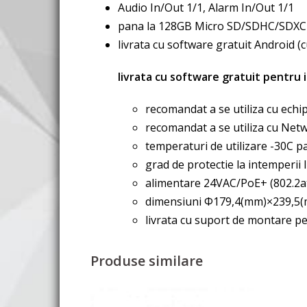
Audio In/Out 1/1, Alarm In/Out 1/1
pana la 128GB Micro SD/SDHC/SDXC 
livrata cu software gratuit Android (
livrata cu software gratuit pentru 
recomandat a se utiliza cu ech
recomandat a se utiliza cu Net
temperaturi de utilizare -30C p
grad de protectie la intemperii 
alimentare 24VAC/PoE+ (802.2
dimensiuni Φ179,4(mm)×239,5(m
livrata cu suport de montare p
Produse similare