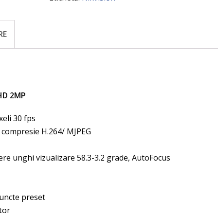
RE
lHD 2MP
eli 30 fps
, compresie H.264/ MJPEG
re unghi vizualizare 58.3-3.2 grade, AutoFocus
puncte preset
tor