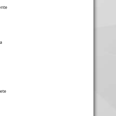
ente
la
,
rete