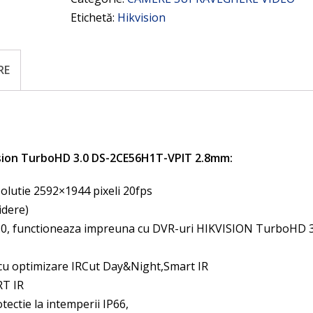
Etichetă:
Hikvision
RE
ion TurboHD 3.0 DS-2CE56H1T-VPIT 2.8mm:
olutie 2592×1944 pixeli 20fps
idere)
.0, functioneaza impreuna cu DVR-uri HIKVISION TurboHD 3
 cu optimizare IRCut Day&Night,Smart IR
RT IR
tectie la intemperii IP66,