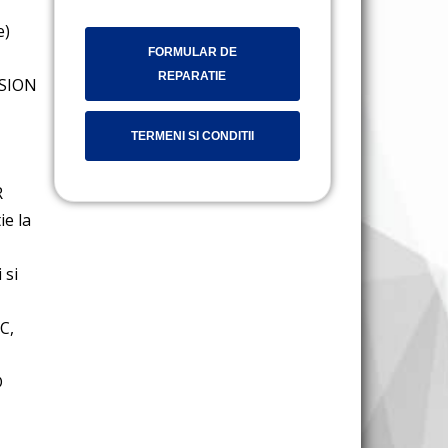
e)
FORMULAR DE
REPARATIE
ISION
TERMENI SI CONDITII
R
ie la
 si
C,
D