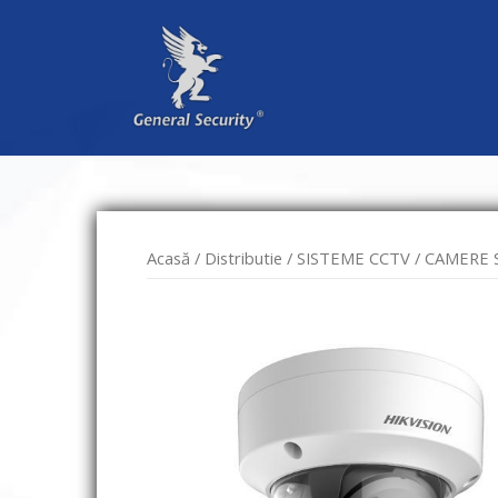
Sari
la
conținut
Acasă
/
Distributie
/
SISTEME CCTV
/
CAMERE 