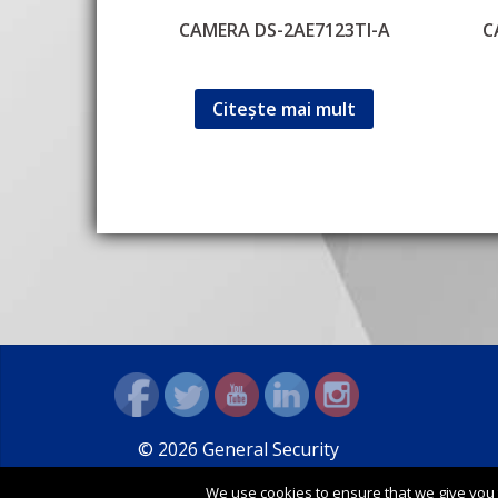
CAMERA DS-2AE7123TI-A
C
Citește mai mult
© 2026 General Security
We use cookies to ensure that we give you t