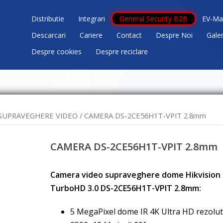
Distributie
Integrari
General Security B2B
EV-Ma
Descarcari
Cariere
Contact
Despre Noi
Gale
Despre cookies
Despre reciclare
SUPRAVEGHERE VIDEO
/ CAMERA DS-2CE56H1T-VPIT 2.8mm
CAMERA DS-2CE56H1T-VPIT 2.8mm
Camera video supraveghere dome Hikvision
TurboHD 3.0 DS-2CE56H1T-VPIT 2.8mm:
5 MegaPixel dome IR 4K Ultra HD rezolut