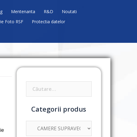
g
Mentenanta
R&D
Noutati
rie Foto RSF
Protectia datelor
Caută
după:
Categorii produs
ie