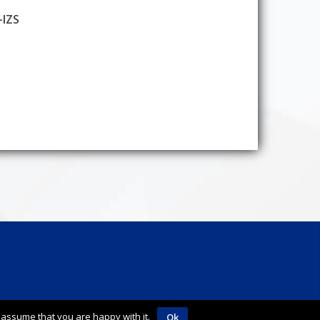
IZS
 assume that you are happy with it.
Ok