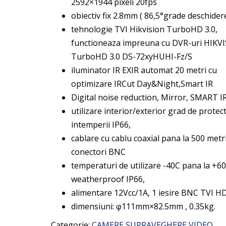
2592×1944 pixeli 20fps
obiectiv fix 2.8mm ( 86,5°grade deschider
tehnologie TVI Hikvision TurboHD 3.0,
functioneaza impreuna cu DVR-uri HIKV
TurboHD 3.0 DS-72xyHUHI-Fz/S
iluminator IR EXIR automat 20 metri cu
optimizare IRCut Day&Night,Smart IR
Digital noise reduction, Mirror, SMART I
utilizare interior/exterior grad de protect
intemperii IP66,
cablare cu cablu coaxial pana la 500 metri
conectori BNC
temperaturi de utilizare -40C pana la +60
weatherproof IP66,
alimentare 12Vcc/1A, 1 iesire BNC TVI H
dimensiuni: φ111mm×82.5mm , 0.35kg.
Categorie:
CAMERE SUPRAVEGHERE VIDEO