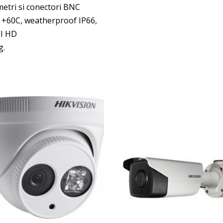
metri si conectori BNC
a +60C, weatherproof IP66,
VI HD
g.