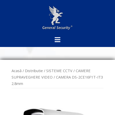
Sari
la
conținut
Acasă
/
Distributie
/
SISTEME CCTV
/
CAMERE
SUPRAVEGHERE VIDEO
/ CAMERA DS-2CE16F1T-IT3
2.8mm