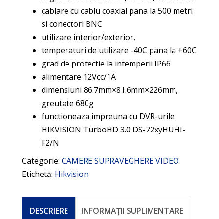
cablare cu cablu coaxial pana la 500 metri
si conectori BNC
utilizare interior/exterior,
temperaturi de utilizare -40C pana la +60C
grad de protectie la intemperii IP66
alimentare 12Vcc/1A
dimensiuni 86.7mm×81.6mm×226mm,
greutate 680g
functioneaza impreuna cu DVR-urile
HIKVISION TurboHD 3.0 DS-72xyHUHI-
F2/N
Categorie:
CAMERE SUPRAVEGHERE VIDEO
Etichetă:
Hikvision
DESCRIERE
INFORMAȚII SUPLIMENTARE