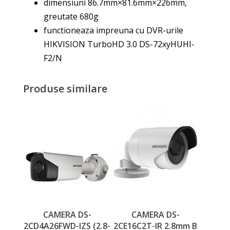
dimensiuni 86.7mm×81.6mm×226mm,
greutate 680g
functioneaza impreuna cu DVR-urile
HIKVISION TurboHD 3.0 DS-72xyHUHI-
F2/N
Produse similare
CAMERA DS-
CAMERA DS-
2CD4A26FWD-IZS (2.8-
2CE16C2T-IR 2.8mm B