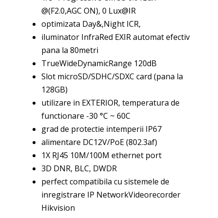
@(F2.0,AGC ON), 0 Lux@IR
optimizata Day&,Night ICR,
iluminator InfraRed EXIR automat efectiv
pana la 80metri
TrueWideDynamicRange 120dB
Slot microSD/SDHC/SDXC card (pana la
128GB)
utilizare in EXTERIOR, temperatura de
functionare -30 °C ~ 60C
grad de protectie intemperii IP67
alimentare DC12V/PoE (802.3af)
1X RJ45 10M/100M ethernet port
3D DNR, BLC, DWDR
perfect compatibila cu sistemele de
inregistrare IP NetworkVideorecorder
Hikvision