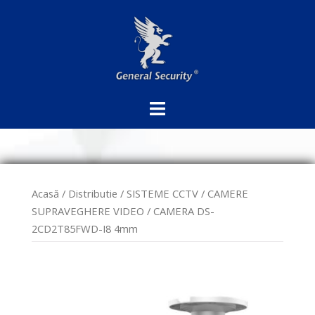
Sari
la
conținut
Acasă
/
Distributie
/
SISTEME CCTV
/
CAMERE
SUPRAVEGHERE VIDEO
/ CAMERA DS-
2CD2T85FWD-I8 4mm