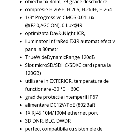
obiectiv fix 4mm, 79 grade deschidere
compresie H.265+, H.265, H.264+, H.264
1/3″ Progressive CMOS 0.01Lux
@(F2.0,AGC ON), 0 Lux@IR
optimizata Day&,Night ICR,
iluminator InfraRed EXIR automat efectiv
pana la 80metri
TrueWideDynamicRange 120dB
Slot microSD/SDHC/SDXC card (pana la
128GB)
utilizare in EXTERIOR, temperatura de
functionare -30 °C ~ 60C
grad de protectie intemperii IP67
alimentare DC12V/PoE (802.3af)
1X RJ45 10M/100M ethernet port
3D DNR, BLC, DWDR
perfect compatibila cu sistemele de