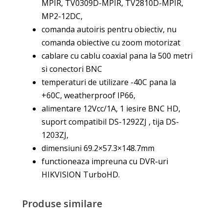
MPIR, TV0309D-MPIR, TV2810D-MPIR,
MP2-12DC,
comanda autoiris pentru obiectiv, nu
comanda obiective cu zoom motorizat
cablare cu cablu coaxial pana la 500 metri
si conectori BNC
temperaturi de utilizare -40C pana la
+60C, weatherproof IP66,
alimentare 12Vcc/1A, 1 iesire BNC HD,
suport compatibil DS-1292ZJ , tija DS-
1203ZJ,
dimensiuni 69.2×57.3×148.7mm
functioneaza impreuna cu DVR-uri
HIKVISION TurboHD.
Produse similare