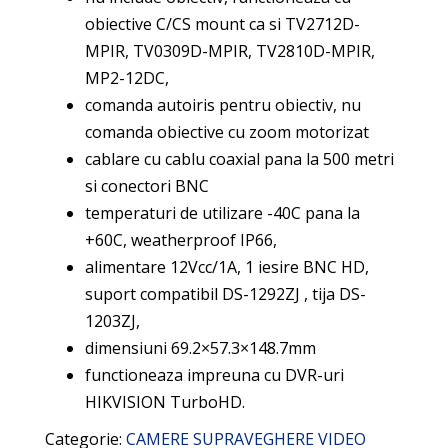
obiective C/CS mount ca si TV2712D-
MPIR, TV0309D-MPIR, TV2810D-MPIR,
MP2-12DC,
comanda autoiris pentru obiectiv, nu
comanda obiective cu zoom motorizat
cablare cu cablu coaxial pana la 500 metri
si conectori BNC
temperaturi de utilizare -40C pana la
+60C, weatherproof IP66,
alimentare 12Vcc/1A, 1 iesire BNC HD,
suport compatibil DS-1292ZJ , tija DS-
1203ZJ,
dimensiuni 69.2×57.3×148.7mm
functioneaza impreuna cu DVR-uri
HIKVISION TurboHD.
Categorie:
CAMERE SUPRAVEGHERE VIDEO