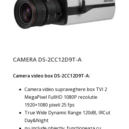
CAMERA DS-2CC12D9T-A
Camera video box DS-2CC12D9T-A:
Camera video supraveghere box TVI 2
MegaPixel FullHD 1080P rezolutie
1920×1080 pixeli 25 fps
True Wide Dynamic Range 120dB, IRCut
Day&Night
nu include obiectiv, functioneaza cu