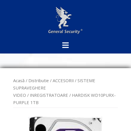
Sari
la
conținut
Acasă
/
Distributie
/
ACCESORII
/
SISTEME
SUPRAVEGHERE
VIDEO
/
INREGISTRATOARE
/ HARDISK WD10PURX-
PURPLE 1TB