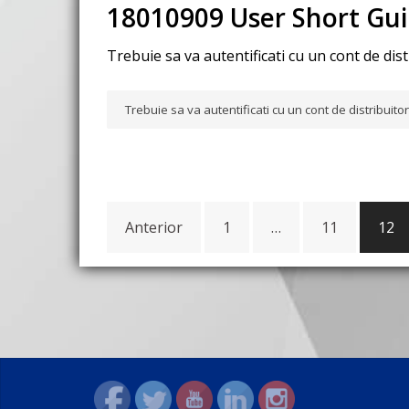
18010909 User Short Gu
Trebuie sa va autentificati cu un cont de dis
Trebuie sa va autentificati cu un cont de distribuit
Navigare
Anterior
1
…
11
12
în
articole