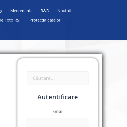
g
Mentenanta
R&D
Noutati
rie Foto RSF
Protectia datelor
Caută
după:
Autentificare
Email