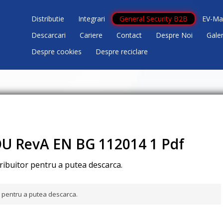
Distributie
Integrari
General Security B2B
EV-Ma
Descarcari
Cariere
Contact
Despre Noi
Gale
Despre cookies
Despre reciclare
U RevA EN BG 112014 1 Pdf
tribuitor pentru a putea descarca.
or pentru a putea descarca.