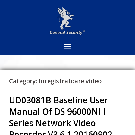
Sari
la
conținut
Category:
Inregistratoare video
UD03081B Baseline User
Manual Of DS 96000NI I
Series Network Video
Recorder V3 6 1 20160902