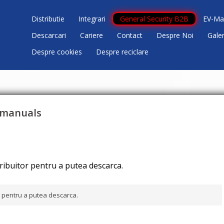
Distributie
Integrari
General Security B2B
EV-Ma
Descarcari
Cariere
Contact
Despre Noi
Gale
Despre cookies
Despre reciclare
r manuals
tribuitor pentru a putea descarca.
or pentru a putea descarca.