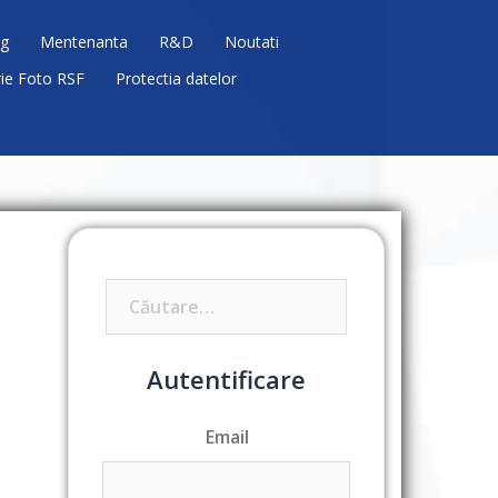
g
Mentenanta
R&D
Noutati
rie Foto RSF
Protectia datelor
Caută
după:
Autentificare
Email